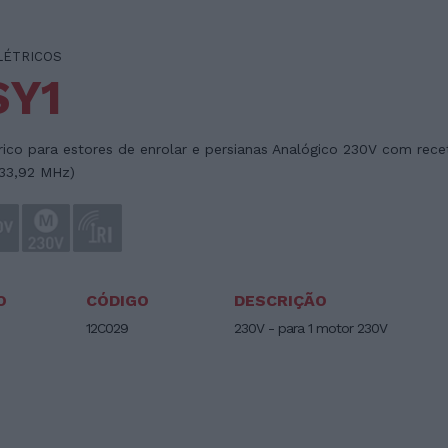
LÉTRICOS
SY1
rico para estores de enrolar e persianas Analógico 230V com rece
433,92 MHz)
O
CÓDIGO
DESCRIÇÃO
12C029
230V - para 1 motor 230V