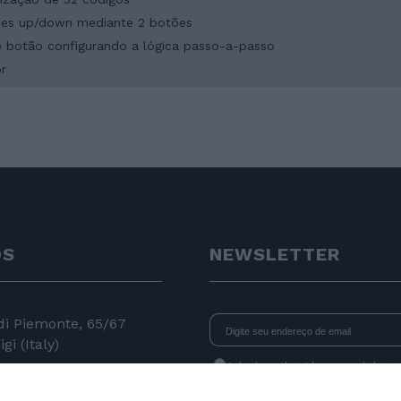
ções up/down mediante 2 botões
ico botão configurando a lógica passo-a-passo
r
OS
NEWSLETTER
 di Piemonte, 65/67
gi (Italy)
I declare that I have read
the i
consent to the processing of data 
24 11