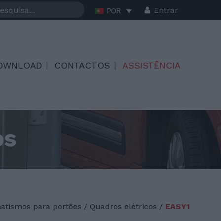
Entrar
POR
OWNLOAD
CONTACTOS
ASSISTÊNCIA
os
atismos para portões
/
Quadros elétricos /
EASY1