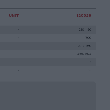
UNIT
12C029
-
230 - 50
-
700
-
-20 ÷ +60
-
41x127x24
-
1
-
55