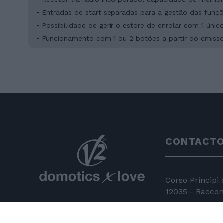
• Entradas de start separadas para a gestão das fun
• Possibilidade de gerir o estore de enrolar com 1 ún
• Funcionamento com 1 ou 2 botões a partir do emisso
CONTACT
Corso Principi
12035 - Racconi
+39 0172 81 