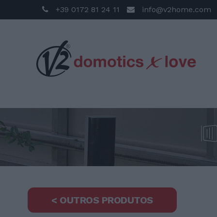
+39 0172 81 24 11
info@v2home.com
< OUTROS PRODUTOS