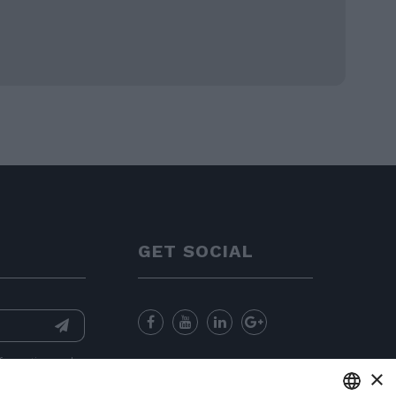
GET SOCIAL
nformation
and
×
for sending