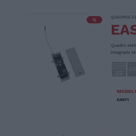
QUADROS E
EA
Quadro elét
integrado (
MODEL
EASY1