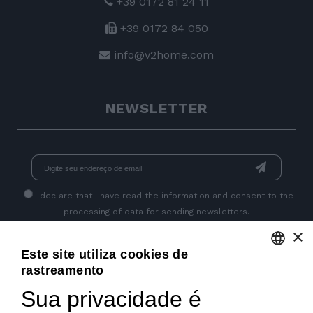
+39 0172 81 24 11
+39 0172 84 050
info@v2home.com
NEWSLETTER
I declare that I have read
the information
and consent to the
processing of data for sending newsletters.
×
Este site utiliza cookies de
GET SOCIAL
rastreamento
ENGLISH
Sua privacidade é
ITALIAN