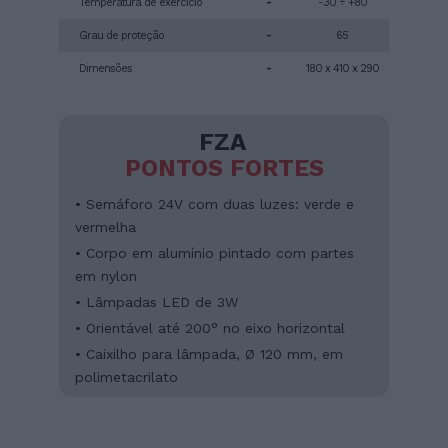
Temperatura de exercício
-
-30 ÷ +80
Grau de proteção
-
65
Dimensões
-
180 x 410 x 290
FZA
PONTOS FORTES
• Semáforo 24V com duas luzes: verde e
vermelha
• Corpo em alumínio pintado com partes
em nylon
• Lâmpadas LED de 3W
• Orientável até 200° no eixo horizontal
• Caixilho para lâmpada, Ø 120 mm, em
polimetacrilato