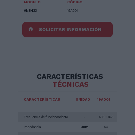
MODELO
CÓDIGO
ANS433
19A001
SOLICITAR INFORMACIÓN
CARACTERÍSTICAS
TÉCNICAS
CARACTERÍSTICAS
UNIDAD
19A001
Frecuencia de funcionamiento
-
433 ÷ 868
Impedancia
Ohm
50