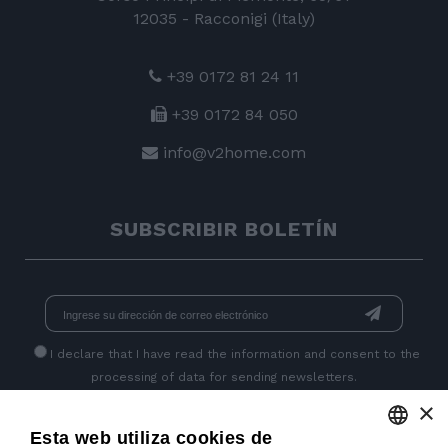
12035 - Racconigi (Italy)
+39 0172 81 24 11
+39 0172 84 050
info@v2home.com
SUBSCRIBIR BOLETÍN
I declare that I have read
the information
and consent to the
processing of data for sending newsletters.
×
Esta web utiliza cookies de