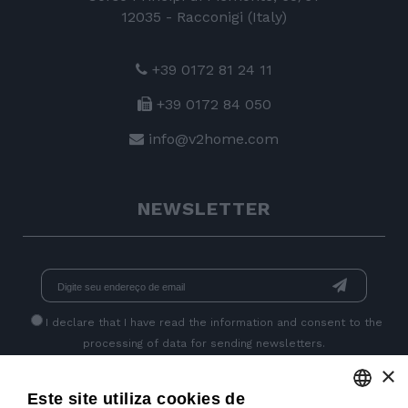
12035 - Racconigi (Italy)
+39 0172 81 24 11
+39 0172 84 050
info@v2home.com
NEWSLETTER
I declare that I have read
the information
and consent to the
processing of data for sending newsletters.
×
Este site utiliza cookies de