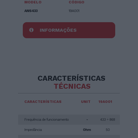
MODELO
CÓDIGO
ANS433
19A001
INFORMAÇÕES
CARACTERÍSTICAS
TÉCNICAS
CARACTERÍSTICAS
UNIT
19A001
Frequência de funcionamento
-
433 ÷ 868
Impedância
Ohm
50