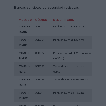
Bandas sensibles de seguridad resistivas
MODELO
CÓDIGO
DESCRIPCIÓN
TOUCH-
35B003
Perfil en alumino L (l 2 m)
RLA02
TOUCH-
35B004
Perfil en alumino L (l 3 m)
RLA03
TOUCH-
35B027
Perfil en goma L (h 25 mm rollo
RLG25
de 25 m)
TOUCH-
35B028
Tapas de cierre + inserción
RLTC
cable
TOUCH-
35B029
Tapas de cierre + resistencia
RLTR
TOUCH-
35B011
Perfil en aluminio H (l 2 m)
RHA02