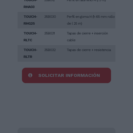
TOUCH-
35B012
Perfil en aluminio H (l 3 m)
RHA03
TOUCH-
35B030
Perfil en goma H (h 65 mm rollo
RHG25
de l 25 m)
TOUCH-
35B031
Tapas de cierre + inserción
RLTC
cable
TOUCH-
35B032
Tapas de cierre + resistencia
RLTR
SOLICITAR INFORMACIÓN