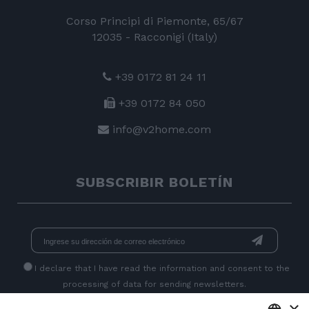
Corso Principi di Piemonte, 65/67
12035 - Racconigi (Italy)
+39 0172 81 24 11
+39 0172 84 050
info@v2home.com
SUBSCRIBIR BOLETÍN
I declare that I have read
the information
and consent to the
processing of data for sending newsletters.
×