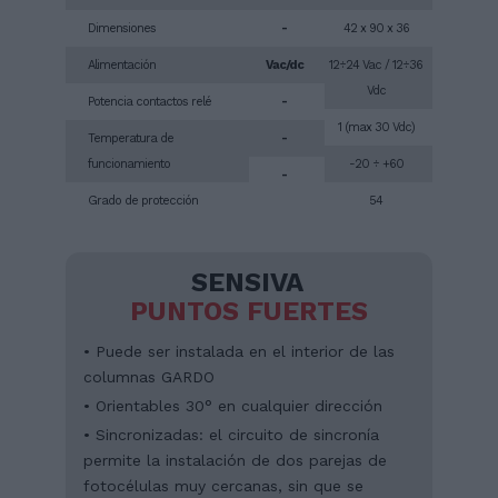
Dimensiones
-
42 x 90 x 36
Alimentación
Vac/dc
12÷24 Vac / 12÷36
Vdc
Potencia contactos relé
-
1 (max 30 Vdc)
Temperatura de
-
funcionamiento
-20 ÷ +60
-
Grado de protección
54
SENSIVA
PUNTOS FUERTES
• Puede ser instalada en el interior de las
columnas GARDO
• Orientables 30° en cualquier dirección
• Sincronizadas: el circuito de sincronía
permite la instalación de dos parejas de
fotocélulas muy cercanas, sin que se