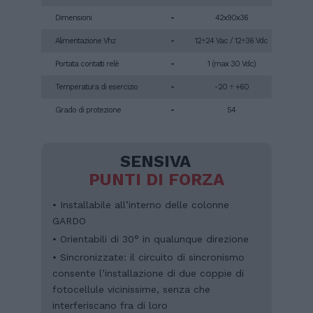
Dimensioni
-
42x90x36
Alimentazione Vhz
-
12÷24 Vac / 12÷36 Vdc
Portata contatti relè
-
1 (max 30 Vdc)
Temperatura di esercizio
-
-20 ÷ +60
Grado di protezione
-
54
SENSIVA
PUNTI DI FORZA
• Installabile all’interno delle colonne
GARDO
• Orientabili di 30° in qualunque direzione
• Sincronizzate: il circuito di sincronismo
consente l’installazione di due coppie di
fotocellule vicinissime, senza che
interferiscano fra di loro