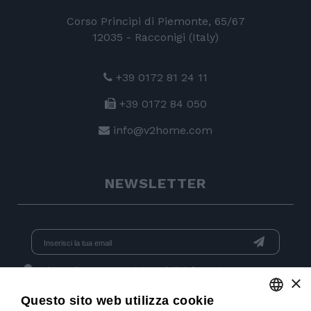
Corso Principi di Piemonte, 65/67
12035 - Racconigi (Italy)
+39 0172 81 24 11
+39 0172 84 050
info@v2home.com
NEWSLETTER
Dichiaro di aver preso visione dell'
informativa
e acconsento
×
al trattamento dei dati per l'invio di newsletter.
Questo sito web utilizza cookie