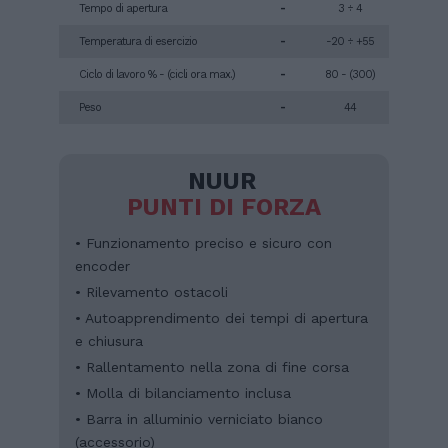
Tempo di apertura
-
3 ÷ 4
Temperatura di esercizio
-
-20 ÷ +55
Ciclo di lavoro % - (cicli ora max.)
-
80 - (300)
Peso
-
44
NUUR
PUNTI DI FORZA
• Funzionamento preciso e sicuro con
encoder
• Rilevamento ostacoli
• Autoapprendimento dei tempi di apertura
e chiusura
• Rallentamento nella zona di fine corsa
• Molla di bilanciamento inclusa
• Barra in alluminio verniciato bianco
(accessorio)