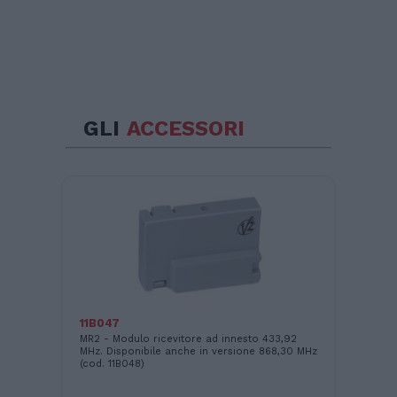
GLI
ACCESSORI
13
Fot
11B047
all
GB
MR2 - Modulo ricevitore ad innesto 433,92
MHz. Disponibile anche in versione 868,30 MHz
(cod. 11B048)