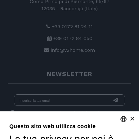
Corso Principi di Piemonte, 65/67
12035 - Racconigi (Italy)
+39 0172 81 24 11
+39 0172 84 050
info@v2home.com
NEWSLETTER
Dichiaro di aver preso visione dell'
informativa
e acconsento
×
al trattamento dei dati per l'invio di newsletter.
Questo sito web utilizza cookie
ENGLISH