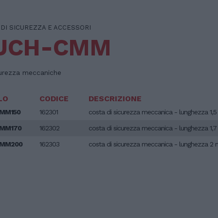
 DI SICUREZZA E ACCESSORI
UCH-CMM
curezza meccaniche
LO
CODICE
DESCRIZIONE
MM150
162301
costa di sicurezza meccanica - lunghezza 1,
MM170
162302
costa di sicurezza meccanica - lunghezza 1,
CMM200
162303
costa di sicurezza meccanica - lunghezza 2 