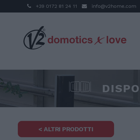
+39 0172 81 24 11
info@v2home.com
DISPO
< ALTRI PRODOTTI