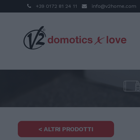
+39 0172 81 24 11
info@v2home.com
< ALTRI PRODOTTI