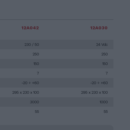
12A042
12A030
230 / 50
24 Vdc
250
250
150
150
7
7
-20 ÷ +60
-20 ÷ +60
295 x 230 x 100
295 x 230 x 100
3000
1000
55
55