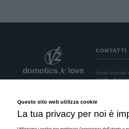
CONTATTI
Corso Principi
12035 - Racconi
+39 0172 81 
Questo sito web utilizza cookie
+39 0172 84
La tua privacy per noi è im
info@v2hom
Utilizziamo i cookie per migliorare l'esperienza dell'utente e pe