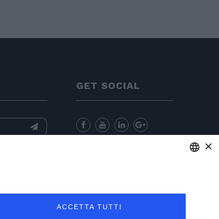
GET SOCIAL
×
ell'
informativa
e
er l'invio di
ENGLISH
ITALIAN
ACCETTA TUTTI
FRENCH