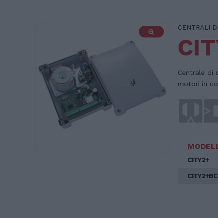
CENTRALI D
CIT
Centrale di 
motori in c
MODEL
CITY2+
CITY2+BC