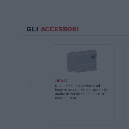
GLI
ACCESSORI
11B047
per la gestione di
MR2 - Modulo ricevitore ad
oro o elettrofreno
innesto 433,92 MHz. Disponibile
anche in versione 868,30 MHz
(cod. 11B048)