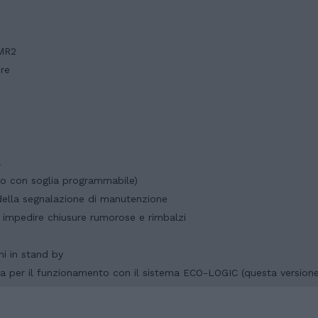
 MR2
ore
a
co con soglia programmabile)
della segnalazione di manutenzione
r impedire chiusure rumorose e rimbalzi
mi in stand by
ta per il funzionamento con il sistema ECO-LOGIC (questa version