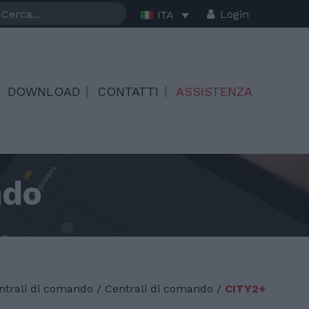
Login
ITA
DOWNLOAD
CONTATTI
ASSISTENZA
ndo
ntrali di comando
/
Centrali di comando /
CITY2+