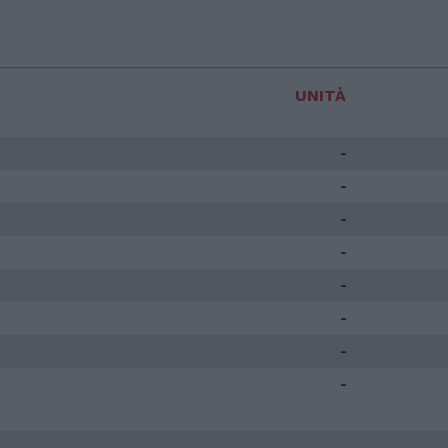
UNITÀ
-
-
-
-
-
-
-
-