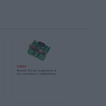
LUX2+
11B047
Modulo ADI per la gestione di
MR2 - Modulo ricevi
luci, semaforo o elettrofreno
innesto 433,92 MHz. 
anche in versione 8
(cod. 11B048)