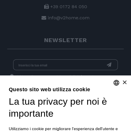
+39 0172 84 050
info@v2home.com
NEWSLETTER
Dichiaro di aver preso visione dell'
informativa
e acconsento
×
al trattamento dei dati per l'invio di newsletter.
Questo sito web utilizza cookie
La tua privacy per noi è
ENGLISH
GET SOCIAL
ITALIAN
importante
FRENCH
Utilizziamo i cookie per migliorare l'esperienza dell'utente e
GERMAN