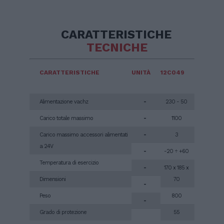
CARATTERISTICHE
TECNICHE
CARATTERISTICHE
UNITÀ
12C049
Alimentazione vachz
-
230 - 50
Carico totale massimo
-
1100
Carico massimo accessori alimentati
-
3
a 24V
-
-20 ÷ +60
Temperatura di esercizio
-
170 x 185 x
Dimensioni
70
-
Peso
800
-
Grado di protezione
55