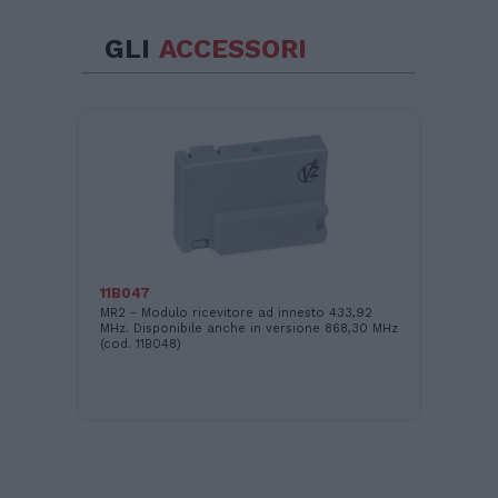
GLI
ACCESSORI
11B047
WE
MR2 - Modulo ricevitore ad innesto 433,92
Sch
 di
MHz. Disponibile anche in versione 868,30 MHz
EAS
(cod. 11B048)
sic