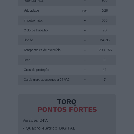
Potência máx.
-
300
Velocidade
rpn
0,28
Impulso máx.
-
600
Ciclo de trabalho
-
90
Pinhão
-
M4-Z15
Temperatura de exercício
-
-20 ÷ +55
Peso
-
9
Grau de proteção
-
44
Carga máx. acessórios a 24 VAC
-
7
TORQ
PONTOS FORTES
Versões 24V:
• Quadro elétrico DIGITAL