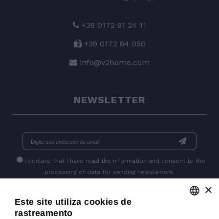
+39 0172 81 24 11
+39 0172 84 050
info@v2home.com
NEWSLETTER
I declare that I have read
the information
and consent to the
processing of data for sending newsletters.
×
Este site utiliza cookies de
GET SOCIAL
rastreamento
ENGLISH