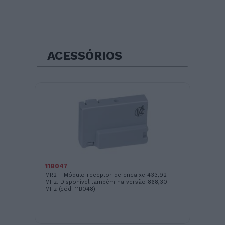
ACESSÓRIOS
16
Mó
11B047
MR2 - Módulo receptor de encaixe 433,92
MHz. Disponível também na versão 868,30
MHz (cód. 11B048)