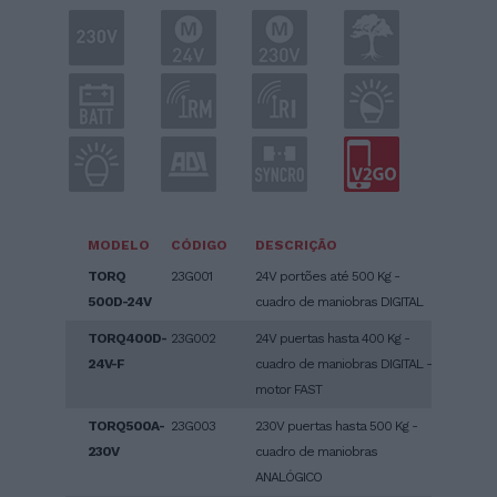
MODELO
CÓDIGO
DESCRIÇÃO
TORQ
23G001
24V portões até 500 Kg -
500D-24V
cuadro de maniobras DIGITAL
TORQ400D-
23G002
24V puertas hasta 400 Kg -
24V-F
cuadro de maniobras DIGITAL -
motor FAST
TORQ500A-
23G003
230V puertas hasta 500 Kg -
230V
cuadro de maniobras
ANALÓGICO