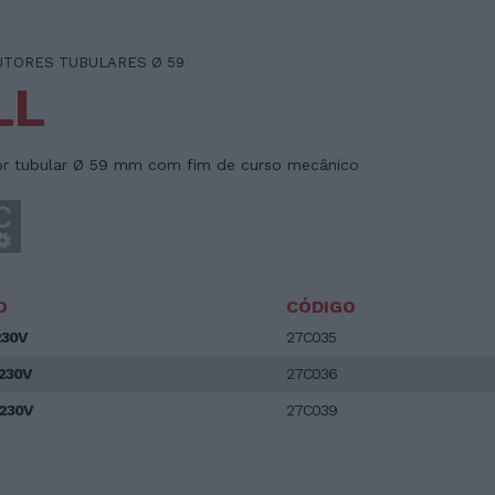
TORES TUBULARES Ø 59
LL
r tubular Ø 59 mm com fim de curso mecânico
O
CÓDIGO
230V
27C035
230V
27C036
230V
27C039