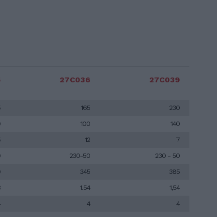
5
27C036
27C039
5
165
230
0
100
140
5
12
7
0
230-50
230 - 50
0
345
385
3
1.54
1,54
4
4
4