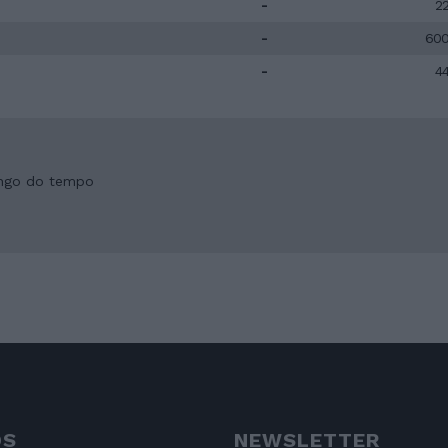
-
2
-
60
-
4
longo do tempo
OS
NEWSLETTER