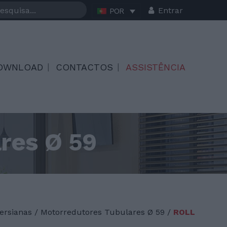
Entrar
POR
OWNLOAD
CONTACTOS
ASSISTÊNCIA
res Ø 59
ersianas
/
Motorredutores Tubulares Ø 59 /
ROLL