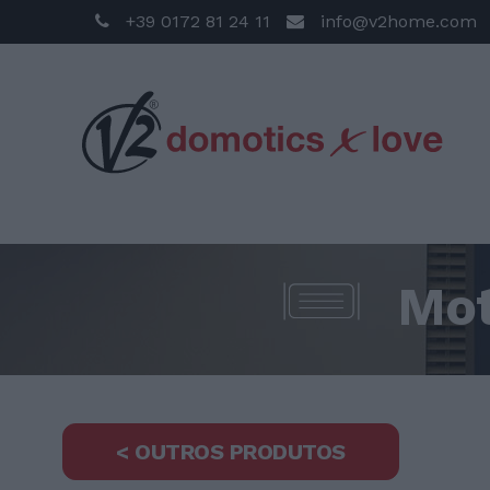
+39 0172 81 24 11
info@v2home.com
Mot
< OUTROS PRODUTOS