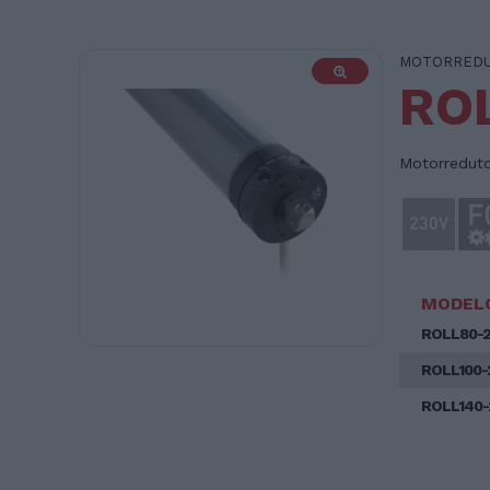
MOTORREDU
RO
Motorreduto
MODEL
ROLL80-
ROLL100-
ROLL140-