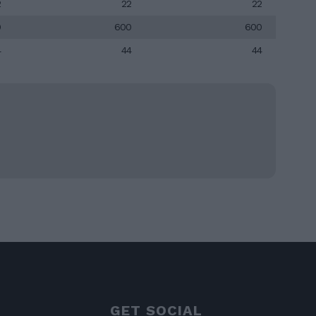
2
22
22
0
600
600
4
44
44
GET SOCIAL