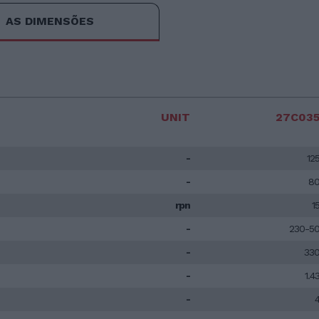
AS DIMENSÕES
UNIT
27C03
-
12
-
8
rpn
1
-
230-5
-
33
-
1.4
-