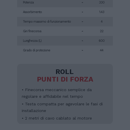
Potenza
-
330
Assorbimento
-
1.43
Tempo massimo di funzionamento
-
4
Giri finecorsa
-
22
Lunghezza (L)
-
600
Grado di protezione
-
44
ROLL
PUNTI DI FORZA
• Finecorsa meccanico semplice da
regolare e affidabile nel tempo
• Testa compatta per agevolare le fasi di
installazione
• 2 metri di cavo cablato al motore