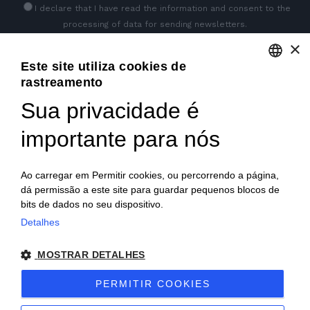
I declare that I have read
the information
and consent to the
processing of data for sending newsletters.
×
Este site utiliza cookies de
GET SOCIAL
rastreamento
ENGLISH
Sua privacidade é
ITALIAN
importante para nós
FRENCH
GERMAN
Ao carregar em Permitir cookies, ou percorrendo a página,
dá permissão a este site para guardar pequenos blocos de
PORTUGUESE
bits de dados no seu dispositivo.
SPANISH
Detalhes
© 2018 V2 S.p.A. con Socio Unico -
Todos os direitos
POLISH
MOSTRAR DETALHES
reservados
| P.IVA IT04218710962 |
Privacidade
|
Notas
PERMITIR COOKIES
Legais
|
Sitemap
|
EU Data Act Policy