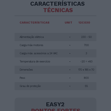
CARACTERÍSTICAS
TÉCNICAS
CARACTERÍSTICAS
UNIT
12C030
Alimentação elétrica
-
230 - 50
Carga máx motores
-
700
Carga máx. acessórios a 24 VAC
-
3
Temperatura de exercício
-
-20 ÷ +60
Dimensões
-
170 x 185 x 70
Peso
-
800
Grau de proteção
-
55
EASY2
PONTOS FORTES