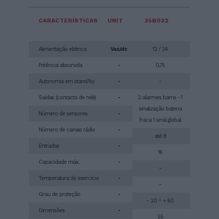
CARACTERÍSTICAS
UNIT
35B022
Alimentação elétrica
Vac/dc
12 / 24
Potência absorvida
-
0,75
Autonomia em stand/by
-
-
Saídas (contacto de relé)
-
2 alarmes barra - 1
sinalização bateria
Número de sensores
-
fraca 1 sinal global
Número de canais rádio
-
até 8
Entradas
-
16
Capacidade máx.
-
-
Temperatura de exercício
-
-
Grau de proteção
-
- 20 ÷ + 60
Dimensões
-
55