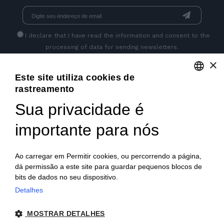
I declare that I have read
the information
and consent to the
processing of data for sending newsletters.
×
Este site utiliza cookies de
GET SOCIAL
rastreamento
ENGLISH
Sua privacidade é
ITALIAN
importante para nós
FRENCH
GERMAN
Ao carregar em Permitir cookies, ou percorrendo a página,
dá permissão a este site para guardar pequenos blocos de
PORTUGUESE
bits de dados no seu dispositivo.
SPANISH
Detalhes
© 2018 V2 S.p.A. con Socio Unico -
Todos os direitos
POLISH
MOSTRAR DETALHES
reservados
| P.IVA IT04218710962 |
Privacidade
|
Notas