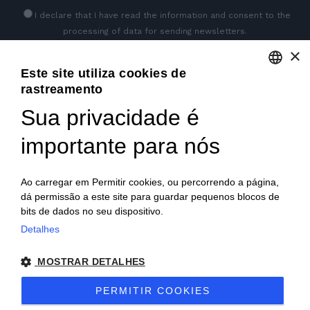
I declare that I have read
the information
and consent to the
processing of data for sending newsletters.
×
Este site utiliza cookies de
GET SOCIAL
rastreamento
ENGLISH
Sua privacidade é
ITALIAN
importante para nós
FRENCH
GERMAN
Ao carregar em Permitir cookies, ou percorrendo a página,
dá permissão a este site para guardar pequenos blocos de
PORTUGUESE
bits de dados no seu dispositivo.
SPANISH
Detalhes
© 2018 V2 S.p.A. con Socio Unico -
Todos os direitos
POLISH
MOSTRAR DETALHES
reservados
| P.IVA IT04218710962 |
Privacidade
|
Notas
PERMITIR COOKIES
Legais
|
Sitemap
|
EU Data Act Policy