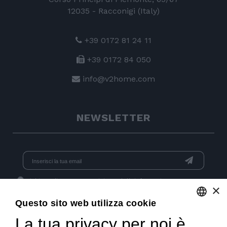
12035 - Racconigi (Italy)
+39 0172 81 24 11
+39 0172 84 050
info@v2home.com
NEWSLETTER
Dichiaro di aver preso visione dell'
informativa
e acconsento
×
al trattamento dei dati per l'invio di newsletter.
Questo sito web utilizza cookie
La tua privacy per noi è
ENGLISH