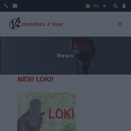
ITA
News
NEW LOKI!