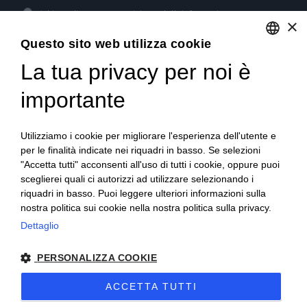
Dichiaro di aver preso visione dell'
informativa
e acconsento
×
al trattamento dei dati per l'invio di newsletter.
Questo sito web utilizza cookie
La tua privacy per noi è
ENGLISH
GET SOCIAL
ITALIAN
importante
FRENCH
Utilizziamo i cookie per migliorare l'esperienza dell'utente e
GERMAN
per le finalità indicate nei riquadri in basso. Se selezioni
"Accetta tutti" acconsenti all'uso di tutti i cookie, oppure puoi
PORTUGUESE
sceglierei quali ci autorizzi ad utilizzare selezionando i
SPANISH
riquadri in basso. Puoi leggere ulteriori informazioni sulla
nostra politica sui cookie nella nostra politica sulla privacy.
POLISH
Dettaglio
© 2018 V2 S.p.A. con Socio Unico -
Tutti i diritti riservati
|
PERSONALIZZA COOKIE
P.IVA IT04218710962 |
Privacy
|
Note Legali
|
Sitemap
|
EU
ACCETTA TUTTI
Data Act Policy