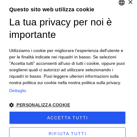
×
al trattamento dei dati per l'invio di newsletter.
Questo sito web utilizza cookie
La tua privacy per noi è
ENGLISH
GET SOCIAL
ITALIAN
importante
FRENCH
Utilizziamo i cookie per migliorare l'esperienza dell'utente e
GERMAN
per le finalità indicate nei riquadri in basso. Se selezioni
"Accetta tutti" acconsenti all'uso di tutti i cookie, oppure puoi
PORTUGUESE
sceglierei quali ci autorizzi ad utilizzare selezionando i
SPANISH
riquadri in basso. Puoi leggere ulteriori informazioni sulla
nostra politica sui cookie nella nostra politica sulla privacy.
POLISH
Dettaglio
© 2018 V2 S.p.A. con Socio Unico -
Tutti i diritti riservati
|
PERSONALIZZA COOKIE
P.IVA IT04218710962 |
Privacy
|
Note Legali
|
Sitemap
|
EU
ACCETTA TUTTI
Data Act Policy
RIFIUTA TUTTI
Sito creato da
etinet.it