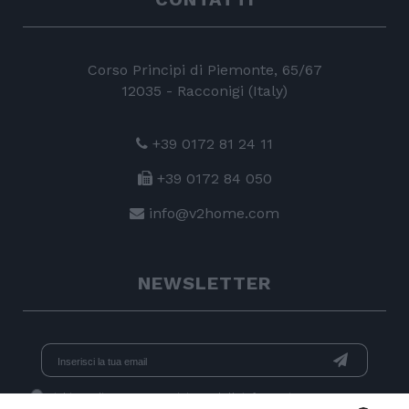
Corso Principi di Piemonte, 65/67
12035 - Racconigi (Italy)
+39 0172 81 24 11
+39 0172 84 050
info@v2home.com
NEWSLETTER
Dichiaro di aver preso visione dell'
informativa
e acconsento